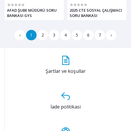
AFAD ŞUBE MÜDÜRÜ SORU
2025 CTE SOSYAL ÇALIŞMACI
BANKASI GYS
SORU BANKASI
‹
1
2
3
4
5
6
7
›
Şartlar ve koşullar
İade politikasi