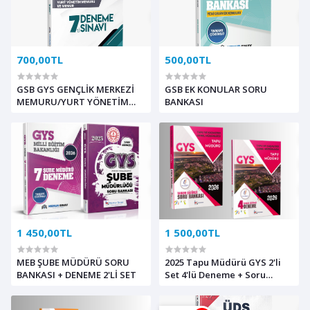
700,00TL
500,00TL
GSB GYS GENÇLİK MERKEZİ
GSB EK KONULAR SORU
MEMURU/YURT YÖNETİM
BANKASI
MEMURU/MEMUR 7'Lİ
DENEME
1 450,00TL
1 500,00TL
MEB ŞUBE MÜDÜRÜ SORU
2025 Tapu Müdürü GYS 2'li
BANKASI + DENEME 2'Lİ SET
Set 4'lü Deneme + Soru
Bankası