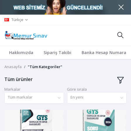
Türkçe
Hakkımızda
Sipariş Takibi
Banka Hesap Numaralar
Anasayfa
"Tüm Kategoriler"
Tüm ürünler
Markalar
Göre sırala
Tüm markalar
En yeni