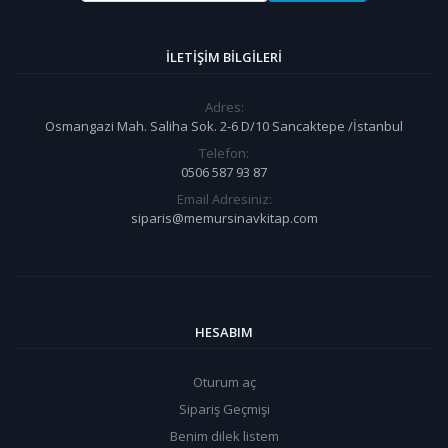
İLETIŞIM BILGILERI
Adres:
Osmangazi Mah. Saliha Sok. 2-6 D/10 Sancaktepe /İstanbul
Telefon:
0506 587 93 87
Email Adresiniz:
siparis@memursinavkitap.com
HESABIM
Oturum aç
Sipariş Geçmişi
Benim dilek listem