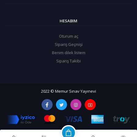
HESABIM
Oturum aç
Sipariş Geçmişi
Benim dilek listem
Sipariş Takibi
2022
©
Memur Sınav Yayınevi